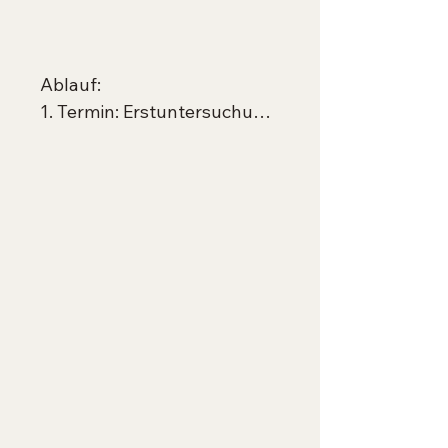
Ablauf:

1. Termin: Erstuntersuchung, 
BIA Messung, umfangreiche 
Anamnese und 
Blutentnahme,

1. Rechnung = 112,50 € (ca. 
75 Minuten)

2. Rechnung Laboranalyse = 
ca. 365 € 

2. Termin: Befund- und 
Therapiebesprechung, 3. 
Rechnung = 90 €

Zwischen den Terminen 
erfolgt die Ausarbeitung des 