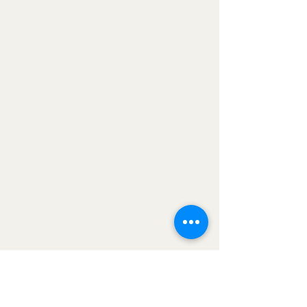
Ernährungsplanes. 

3. Termin: Aushändigung 
des Ernährungsplanes und 
Ernährungsplanberatung ,

4. Rechnung =190 € 
(gliedert sich in 
Ernährungsplanberatung 
=90€ und EP=100€)

4. Termin: (ca. 4 Wochen 
nach Start des 
Ernährungsplanes):

Folgeuntersuchung, BIA 
Messung, 
Entwicklungsgepräch, 
Verlaufsdokumentation und 
Klärung möglicher Fragen

(ca. 30 Minuten),
