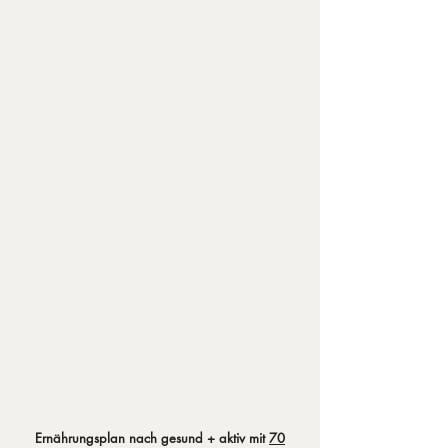
nach dem 4. Termin, 
frühestens 8 Wochen nach 
Start des 
Ernährungsplanes): 

Folgeuntersuchung, BIA 
Messung, 
Entwicklungsgespräch, 
Verlaufsdokumentation, 
Klärung möglicher Fragen,

6. Rechnung = 45 € (ca. 30 
Minuten)​​
Ernährungsplan nach gesund + aktiv mit
70