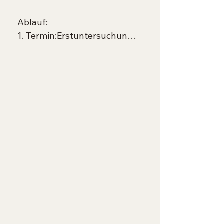
Ablauf:

1. Termin:Erstuntersuchung, 
BIA Messung, 
 Kurzanamnese und 
Blutentnahme

1. Rechnung = 90 € (ca. 60 
Minuten)

2. Rechnung Laboranalyse = 
168 €

2. Termin:Befund- und ggf. 
Therapiebesprechung, 3. 
Rechnung =90 €

Zwischen den Terminen 
erfolgt die Erarbeitung des 
Ernährungsplanes.
